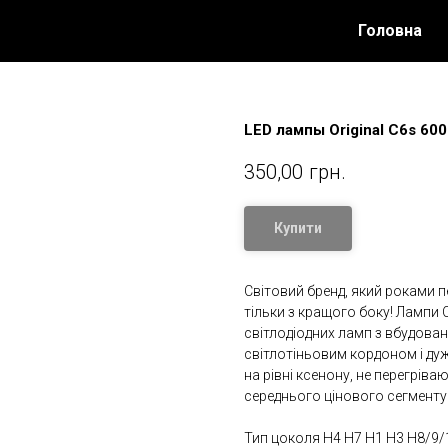
Головна
LED лампы Original С6s 60
350,00
грн.
Купити
Світовий бренд, який роками п
тільки з кращого боку! Лампи
світлодіодних ламп з вбудова
світлотіньовим кордоном і дуж
на рівні ксенону, не перегрів
середнього цінового сегменту
Тип цоколя H4 H7 H1 H3 H8/9/1