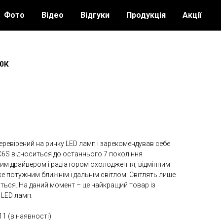
Фото
Відео
Відгуки
Продукція
Акції
00К
еревірений на ринку LED ламп і зарекомендував себе
 C6S відноситься до останнього 7 покоління
ним драйвером і радіатором охолодження, відмінним
е потужним ближнім і дальнім світлом. Світлять лише
аються. На даний момент – це найкращий товар із
 LED ламп.
1 (в наявності)